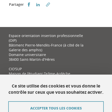
Partager sur Facebook
Partager sur LinkedIn
Partager
Espace orientation insertion professionnelle
(OIP)
Bâtiment Pierre-Mendès-France (à côté de la
Galerie des amphis)
Domaine universitaire
38400 Saint-Martin-d'Hères
CIO’SUP
Maison de l’étudiant Drôme-Ardèche
11 place Latour-Maubourg
26000 Valence
Ce site utilise des cookies et vous donne le
contrôle sur ceux que vous souhaitez activer.
Contact
ACCEPTER TOUS LES COOKIES
Plan du site