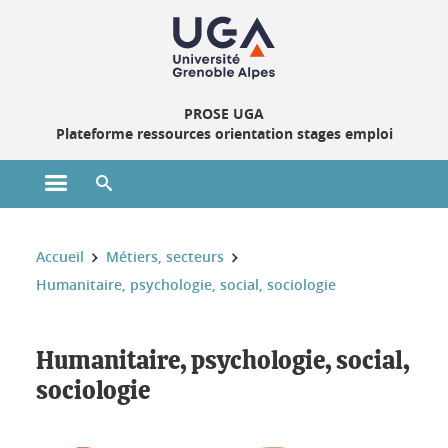
Gestion des cookies
PROSE UGA
Plateforme ressources orientation stages emploi
Ouvrir le menu principal
Ouvrir le moteur de recherche
Vous êtes ici :
Accueil
Métiers, secteurs
Humanitaire, psychologie, social, sociologie
Humanitaire, psychologie, social, sociologie
Humanitaire, psychologie, social,
sociologie