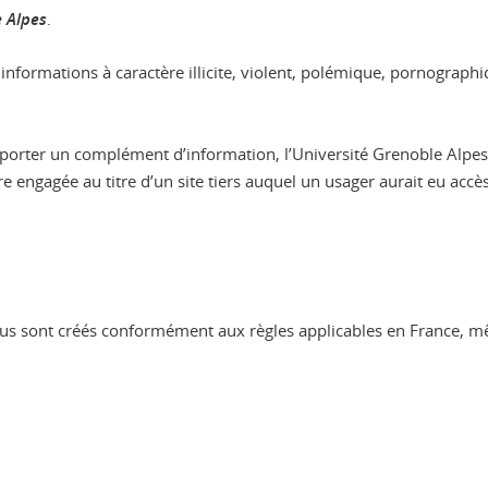
e Alpes
.
es informations à caractère illicite, violent, polémique, pornograp
 d’apporter un complément d’information, l’Université Grenoble Alpe
 engagée au titre d’un site tiers auquel un usager aurait eu accès
nus sont créés conformément aux règles applicables en France, même
ook
inkedIn