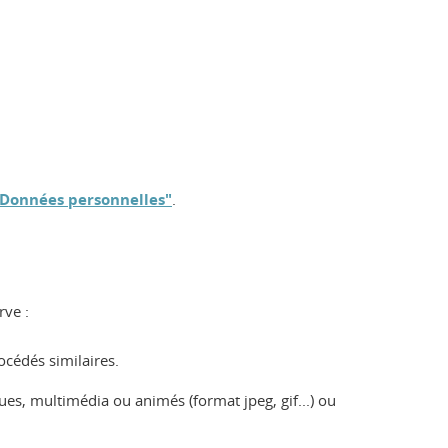
"Données personnelles"
.
rve :
rocédés similaires.
, multimédia ou animés (format jpeg, gif...) ou