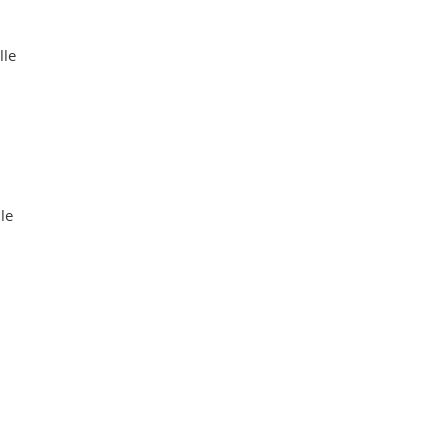
lle
le