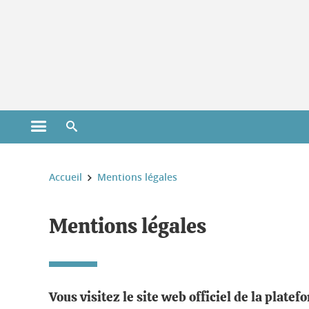
Gestion des cookies
Ouvrir le menu principal
Ouvrir le moteur de recherche
Vous êtes ici :
Accueil
Mentions légales
Mentions légales
Vous visitez le site web officiel de la plat