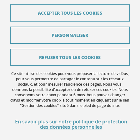
Contact
ACCEPTER TOUS LES COOKIES
Plan du site
Mentions légales
PERSONNALISER
Données personnelles
Crédits
REFUSER TOUS LES COOKIES
Contribuer
Ce site utilise des cookies pour vous proposer la lecture de vidéos,
Gestion des cookies
pour vous permettre de partager le contenu sur les réseaux
sociaux, et pour mesurer l’audience des pages. Nous vous
donnons la possibilité d’accepter ou de refuser ces cookies. Nous
Accessibilité : non conforme
conservons votre choix pendant 6 mois. Vous pouvez changer
d’avis et modifier votre choix à tout moment en cliquant sur le lien
"Gestion des cookies" situé dans le pied de page du site.
En savoir plus sur notre politique de protection
des données personnelles