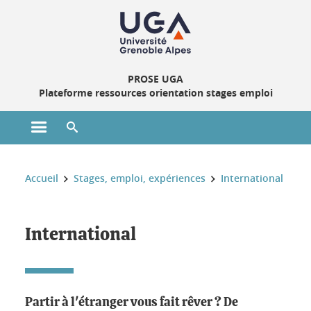
Gestion des cookies
PROSE UGA
Plateforme ressources orientation stages emploi
Ouvrir le menu principal
Ouvrir le moteur de recherche
Vous êtes ici :
Accueil
Stages, emploi, expériences
International
International
Partir à l'étranger vous fait rêver ? De