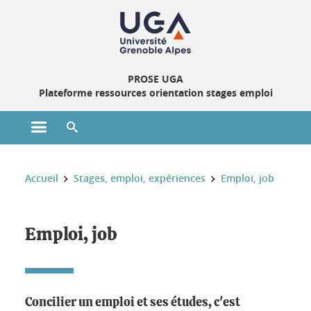
Gestion des cookies
PROSE UGA
Plateforme ressources orientation stages emploi
Ouvrir le menu principal
Ouvrir le moteur de recherche
Vous êtes ici :
Accueil
Stages, emploi, expériences
Emploi, job
Emploi, job
Concilier un emploi et ses études, c'est