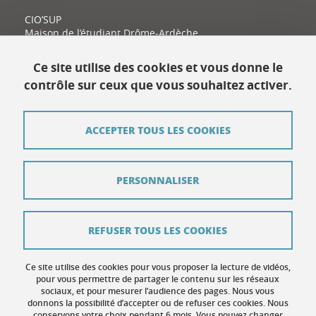
CIO’SUP
Maison de l’étudiant Drôme-Ardèche
11 place Latour-Maubourg
26000 Valence
Ce site utilise des cookies et vous donne le
contrôle sur ceux que vous souhaitez activer.
Contact
ACCEPTER TOUS LES COOKIES
Plan du site
Mentions légales
PERSONNALISER
Données personnelles
Crédits
REFUSER TOUS LES COOKIES
Contribuer
Ce site utilise des cookies pour vous proposer la lecture de vidéos,
Gestion des cookies
pour vous permettre de partager le contenu sur les réseaux
sociaux, et pour mesurer l’audience des pages. Nous vous
donnons la possibilité d’accepter ou de refuser ces cookies. Nous
Accessibilité : non conforme
conservons votre choix pendant 6 mois. Vous pouvez changer