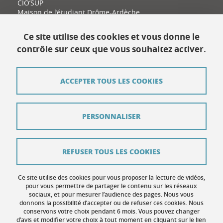
CIO’SUP
Maison de l’étudiant Drôme-Ardèche
11 place Latour-Maubourg
26000 Valence
Ce site utilise des cookies et vous donne le
contrôle sur ceux que vous souhaitez activer.
Contact
ACCEPTER TOUS LES COOKIES
Plan du site
Mentions légales
PERSONNALISER
Données personnelles
Crédits
REFUSER TOUS LES COOKIES
Contribuer
Ce site utilise des cookies pour vous proposer la lecture de vidéos,
Gestion des cookies
pour vous permettre de partager le contenu sur les réseaux
sociaux, et pour mesurer l’audience des pages. Nous vous
donnons la possibilité d’accepter ou de refuser ces cookies. Nous
Accessibilité : non conforme
conservons votre choix pendant 6 mois. Vous pouvez changer
d’avis et modifier votre choix à tout moment en cliquant sur le lien