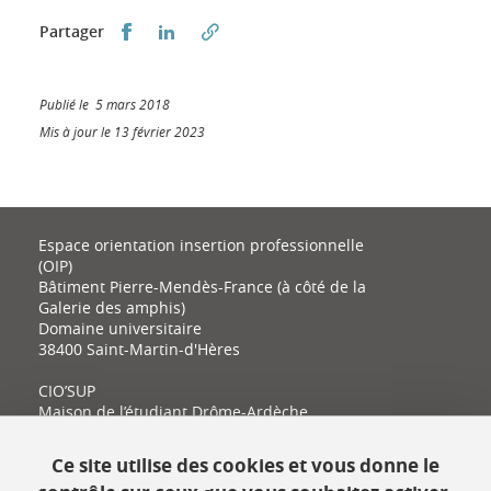
Partager sur Facebook
Partager sur LinkedIn
Partager
Publié le 5 mars 2018
Mis à jour le 13 février 2023
Espace orientation insertion professionnelle
(OIP)
Bâtiment Pierre-Mendès-France (à côté de la
Galerie des amphis)
Domaine universitaire
38400 Saint-Martin-d'Hères
CIO’SUP
Maison de l’étudiant Drôme-Ardèche
11 place Latour-Maubourg
26000 Valence
Ce site utilise des cookies et vous donne le