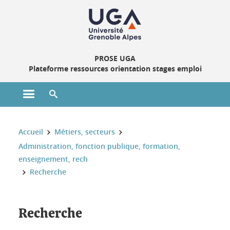
Gestion des cookies
PROSE UGA
Plateforme ressources orientation stages emploi
Ouvrir le menu principal
Ouvrir le moteur de recherche
Vous êtes ici :
Accueil
Métiers, secteurs
Administration, fonction publique, formation,
enseignement, rech
Recherche
Recherche