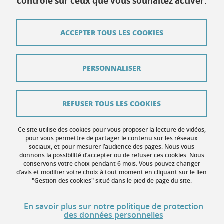
contrôle sur ceux que vous souhaitez activer.
Contact
ACCEPTER TOUS LES COOKIES
Plan du site
Mentions légales
PERSONNALISER
Données personnelles
Crédits
REFUSER TOUS LES COOKIES
Contribuer
Ce site utilise des cookies pour vous proposer la lecture de vidéos,
Gestion des cookies
pour vous permettre de partager le contenu sur les réseaux
sociaux, et pour mesurer l’audience des pages. Nous vous
donnons la possibilité d’accepter ou de refuser ces cookies. Nous
Accessibilité : non conforme
conservons votre choix pendant 6 mois. Vous pouvez changer
d’avis et modifier votre choix à tout moment en cliquant sur le lien
"Gestion des cookies" situé dans le pied de page du site.
En savoir plus sur notre politique de protection
des données personnelles