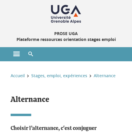
Gestion des cookies
PROSE UGA
Plateforme ressources orientation stages emploi
Ouvrir le menu principal
Ouvrir le moteur de recherche
Vous êtes ici :
Accueil
Stages, emploi, expériences
Alternance
Alternance
Choisir l’alternance, c'est conjuguer