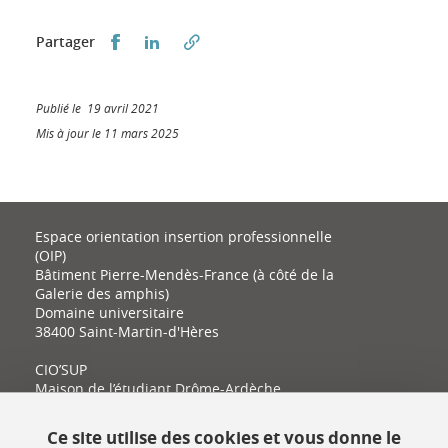
Partager sur Facebook
Partager sur LinkedIn
Partager
Publié le 19 avril 2021
Mis à jour le 11 mars 2025
Espace orientation insertion professionnelle
(OIP)
Bâtiment Pierre-Mendès-France (à côté de la
Galerie des amphis)
Domaine universitaire
38400 Saint-Martin-d'Hères
CIO’SUP
Maison de l’étudiant Drôme-Ardèche
11 place Latour-Maubourg
26000 Valence
Ce site utilise des cookies et vous donne le