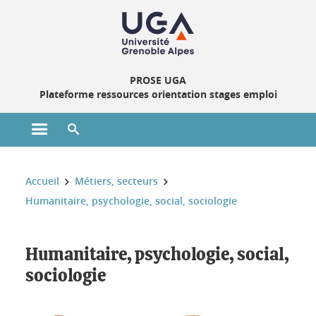
Gestion des cookies
PROSE UGA
Plateforme ressources orientation stages emploi
Ouvrir le menu principal
Ouvrir le moteur de recherche
Vous êtes ici :
Accueil
Métiers, secteurs
Humanitaire, psychologie, social, sociologie
Humanitaire, psychologie, social, sociologie
Humanitaire, psychologie, social,
sociologie