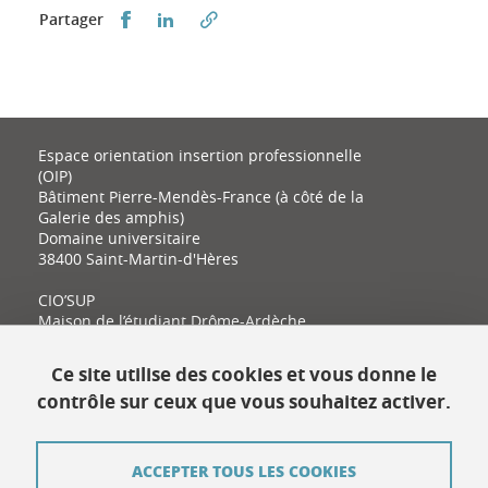
Partager sur Facebook
Partager sur LinkedIn
Partager
Espace orientation insertion professionnelle
(OIP)
Bâtiment Pierre-Mendès-France (à côté de la
Galerie des amphis)
Domaine universitaire
38400 Saint-Martin-d'Hères
CIO’SUP
Maison de l’étudiant Drôme-Ardèche
11 place Latour-Maubourg
26000 Valence
Ce site utilise des cookies et vous donne le
contrôle sur ceux que vous souhaitez activer.
Contact
ACCEPTER TOUS LES COOKIES
Plan du site