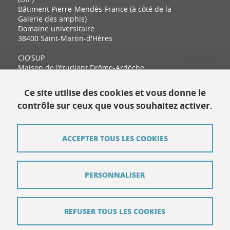
Bâtiment Pierre-Mendès-France (à côté de la
Galerie des amphis)
Domaine universitaire
38400 Saint-Martin-d'Hères
CIO’SUP
Maison de l’étudiant Drôme-Ardèche
11 place Latour-Maubourg
26000 Valence
Ce site utilise des cookies et vous donne le
contrôle sur ceux que vous souhaitez activer.
Contact
ACCEPTER TOUS LES COOKIES
Plan du site
Mentions légales
PERSONNALISER
Données personnelles
Crédits
REFUSER TOUS LES COOKIES
Contribuer