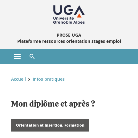
Gestion des cookies
PROSE UGA
Plateforme ressources orientation stages emploi
Ouvrir le menu principal
Ouvrir le moteur de recherche
Vous êtes ici :
Accueil
Infos pratiques
Mon diplôme et après ?
Orientation et insertion, Formation