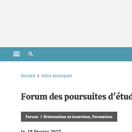
Gestion des cookies
Ouvrir le menu principal
Ouvrir le moteur de recherche
Vous êtes ici :
Accueil
Infos pratiques
Forum des poursuites d'étud
Forum
Orientation et insertion, Formation
le 18 février 2027