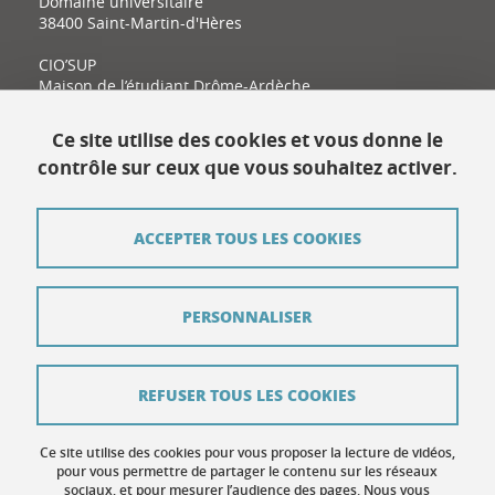
Domaine universitaire
38400 Saint-Martin-d'Hères
CIO’SUP
Maison de l’étudiant Drôme-Ardèche
11 place Latour-Maubourg
26000 Valence
Ce site utilise des cookies et vous donne le
contrôle sur ceux que vous souhaitez activer.
Contact
ACCEPTER TOUS LES COOKIES
Plan du site
Mentions légales
PERSONNALISER
Données personnelles
Crédits
REFUSER TOUS LES COOKIES
Contribuer
Ce site utilise des cookies pour vous proposer la lecture de vidéos,
Gestion des cookies
pour vous permettre de partager le contenu sur les réseaux
sociaux, et pour mesurer l’audience des pages. Nous vous