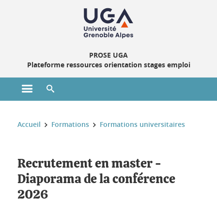
Gestion des cookies
PROSE UGA
Plateforme ressources orientation stages emploi
Ouvrir le menu principal
Ouvrir le moteur de recherche
Vous êtes ici :
Accueil
Formations
Formations universitaires
Recrutement en master -
Diaporama de la conférence
2026