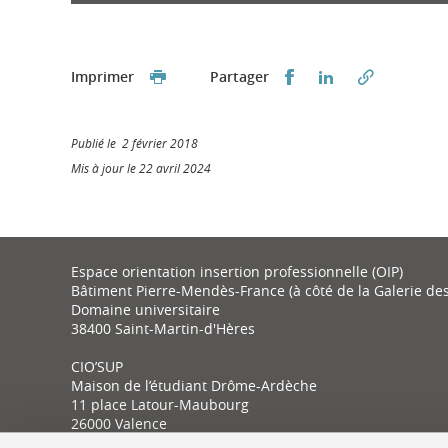
Partager sur Faceb
Partager sur L
Imprimer
Partager
Publié le 2 février 2018
Mis à jour le 22 avril 2024
Espace orientation insertion professionnelle (OIP)
Bâtiment Pierre-Mendès-France (à côté de la Galerie de
Domaine universitaire
38400 Saint-Martin-d'Hères
CIO’SUP
Maison de l’étudiant Drôme-Ardèche
11 place Latour-Maubourg
26000 Valence