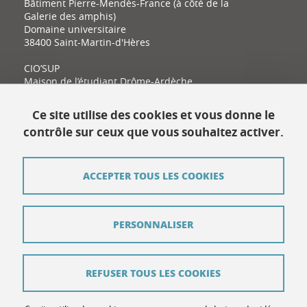
Bâtiment Pierre-Mendès-France (à côté de la
Galerie des amphis)
Domaine universitaire
38400 Saint-Martin-d'Hères
CIO’SUP
Maison de l’étudiant Drôme-Ardèche
11 place Latour-Maubourg
26000 Valence
Ce site utilise des cookies et vous donne le
contrôle sur ceux que vous souhaitez activer.
Contact
ACCEPTER TOUS LES COOKIES
Plan du site
Mentions légales
PERSONNALISER
Données personnelles
Crédits
REFUSER TOUS LES COOKIES
Contribuer