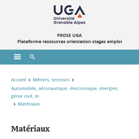
Gestion des cookies
PROSE UGA
Plateforme ressources orientation stages emploi
Ouvrir le menu principal
Ouvrir le moteur de recherche
Vous êtes ici :
Accueil
Métiers, secteurs
Automobile, aéronautique, électronique, énergies,
génie civil, m
Matériaux
Matériaux