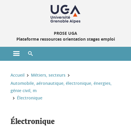
Gestion des cookies
PROSE UGA
Plateforme ressources orientation stages emploi
Ouvrir le menu principal
Ouvrir le moteur de recherche
Vous êtes ici :
Accueil
Métiers, secteurs
Automobile, aéronautique, électronique, énergies,
génie civil, m
Électronique
Électronique