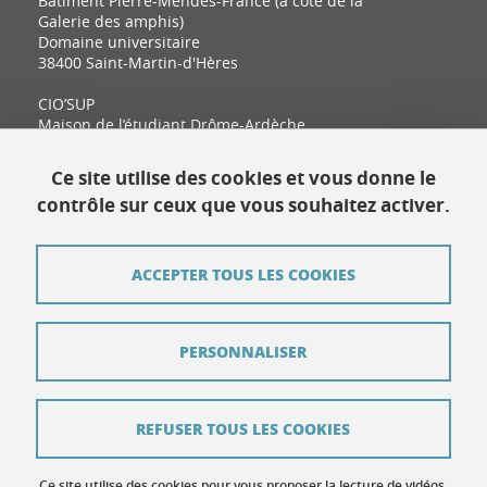
Bâtiment Pierre-Mendès-France (à côté de la
Galerie des amphis)
Domaine universitaire
38400 Saint-Martin-d'Hères
CIO’SUP
Maison de l’étudiant Drôme-Ardèche
11 place Latour-Maubourg
26000 Valence
Ce site utilise des cookies et vous donne le
contrôle sur ceux que vous souhaitez activer.
Contact
ACCEPTER TOUS LES COOKIES
Plan du site
Mentions légales
PERSONNALISER
Données personnelles
Crédits
REFUSER TOUS LES COOKIES
Contribuer
Ce site utilise des cookies pour vous proposer la lecture de vidéos,