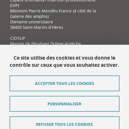
(OIP)
Bâtiment Pierre-Mendès-France (à côté de la
Galerie des amphis)
Domaine universitaire
38400 Saint-Martin-d'Hères
CIO’SUP
Maison de l’étudiant Drôme-Ardèche
11 place Latour-Maubourg
26000 Valence
Ce site utilise des cookies et vous donne le
contrôle sur ceux que vous souhaitez activer.
Contact
ACCEPTER TOUS LES COOKIES
Plan du site
Mentions légales
PERSONNALISER
Données personnelles
Crédits
REFUSER TOUS LES COOKIES