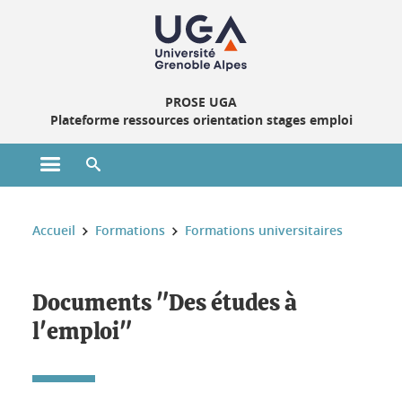
Gestion des cookies
PROSE UGA
Plateforme ressources orientation stages emploi
Ouvrir le menu principal
Ouvrir le moteur de recherche
Vous êtes ici :
Accueil
Formations
Formations universitaires
Documents "Des études à
l'emploi"