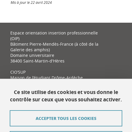
Mis à jour le 22 avril 2024
Espace orientation insertion professionnelle
(OIP)
Bâtiment Pierre-Mendès-France (à côté de la
Galerie des amphis)
Domaine universitaire
38400 Saint-Martin-d'Hères
CIO’SUP
Maison de l’étudiant Drôme-Ardèche
11 place Latour-Maubourg
26000 Valence
Ce site utilise des cookies et vous donne le
contrôle sur ceux que vous souhaitez activer.
Contact
ACCEPTER TOUS LES COOKIES
Plan du site