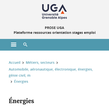
Gestion des cookies
PROSE UGA
Plateforme ressources orientation stages emploi
Ouvrir le menu principal
Ouvrir le moteur de recherche
Vous êtes ici :
Accueil
Métiers, secteurs
Automobile, aéronautique, électronique, énergies,
génie civil, m
Énergies
Énergies