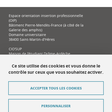
Espace orientation insertion professionnelle
(OIP)
Bâtiment Pierre-Mendès-France (à côté de la
Galerie des amphis)
Domaine universitaire
38400 Saint-Martin-d'Hères
CIO’SUP
Maison de l’étudiant Drôme-Ardèche
11 place Latour-Maubourg
26000 Valence
Ce site utilise des cookies et vous donne le
contrôle sur ceux que vous souhaitez activer.
Contact
ACCEPTER TOUS LES COOKIES
Plan du site
Mentions légales
PERSONNALISER
Données personnelles