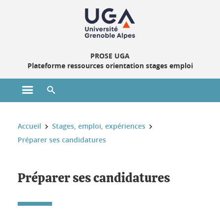
Gestion des cookies
PROSE UGA
Plateforme ressources orientation stages emploi
Ouvrir le menu principal
Ouvrir le moteur de recherche
Vous êtes ici :
Accueil
Stages, emploi, expériences
Préparer ses candidatures
Préparer ses candidatures