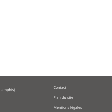
ook
inkedIn
Contact
s amphis)
Plan du site
Mentions légales