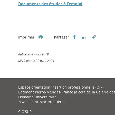
Documents des études à l'emploi
Partager sur Faceb
Partager sur L
Imprimer
Partager
Publié le 8 mars 2018
Mis à jour le 22 avril 2024
Espace orientation insertion professionnelle (OIP)
Bâtiment Pierre-Mendès-France (à côté de la Galerie de
Domaine universitaire
38400 Saint-Martin-d'Hères
CIO’SUP