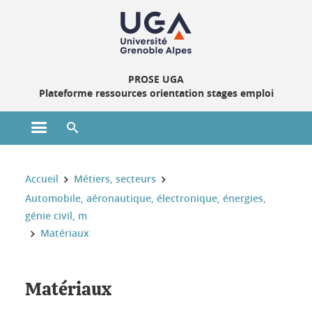
Gestion des cookies
PROSE UGA
Plateforme ressources orientation stages emploi
Ouvrir le menu principal
Ouvrir le moteur de recherche
Vous êtes ici :
Accueil
Métiers, secteurs
Automobile, aéronautique, électronique, énergies,
génie civil, m
Matériaux
Matériaux