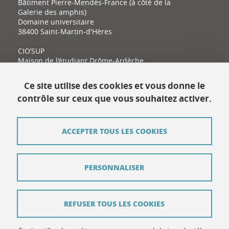
Bâtiment Pierre-Mendès-France (à côté de la
Galerie des amphis)
Domaine universitaire
38400 Saint-Martin-d'Hères
CIO’SUP
Maison de l’étudiant Drôme-Ardèche
11 place Latour-Maubourg
26000 Valence
Ce site utilise des cookies et vous donne le
contrôle sur ceux que vous souhaitez activer.
Contact
ACCEPTER TOUS LES COOKIES
Plan du site
Mentions légales
PERSONNALISER
Données personnelles
Crédits
REFUSER TOUS LES COOKIES
Contribuer