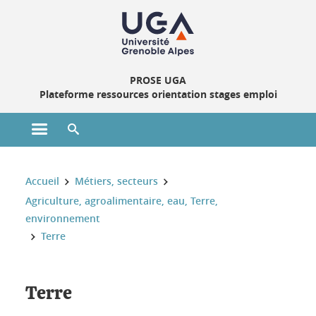
Gestion des cookies
PROSE UGA
Plateforme ressources orientation stages emploi
Ouvrir le menu principal
Ouvrir le moteur de recherche
Vous êtes ici :
Accueil
Métiers, secteurs
Agriculture, agroalimentaire, eau, Terre,
environnement
Terre
Terre