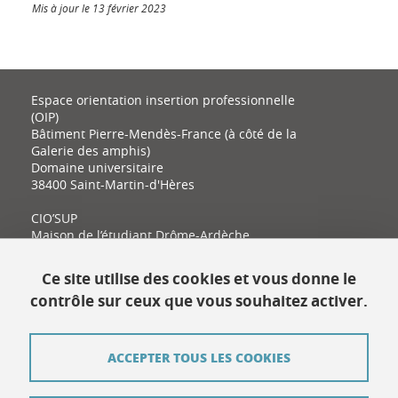
Mis à jour le 13 février 2023
Espace orientation insertion professionnelle
(OIP)
Bâtiment Pierre-Mendès-France (à côté de la
Galerie des amphis)
Domaine universitaire
38400 Saint-Martin-d'Hères
CIO’SUP
Maison de l’étudiant Drôme-Ardèche
11 place Latour-Maubourg
26000 Valence
Ce site utilise des cookies et vous donne le
contrôle sur ceux que vous souhaitez activer.
Contact
ACCEPTER TOUS LES COOKIES
Plan du site