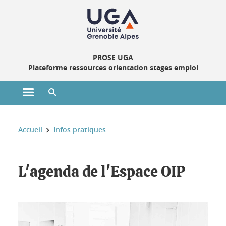
Gestion des cookies
PROSE UGA
Plateforme ressources orientation stages emploi
Ouvrir le menu principal
Ouvrir le moteur de recherche
Vous êtes ici :
Accueil
Infos pratiques
Ouvrez l'œil !
L'agenda de l'Espace OIP