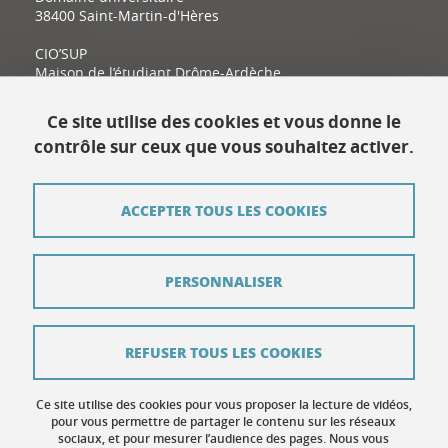
38400 Saint-Martin-d'Hères
CIO’SUP
Maison de l’étudiant Drôme-Ardèche
11 place Latour-Maubourg
26000 Valence
Ce site utilise des cookies et vous donne le
contrôle sur ceux que vous souhaitez activer.
Contact
ACCEPTER TOUS LES COOKIES
Plan du site
Mentions légales
PERSONNALISER
Données personnelles
Crédits
REFUSER TOUS LES COOKIES
Contribuer
Ce site utilise des cookies pour vous proposer la lecture de vidéos,
Gestion des cookies
pour vous permettre de partager le contenu sur les réseaux
sociaux, et pour mesurer l’audience des pages. Nous vous