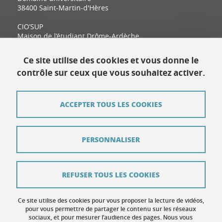
38400 Saint-Martin-d'Hères
CIO’SUP
Maison de l’étudiant Drôme-Ardèche
11 place Latour-Maubourg
26000 Valence
Ce site utilise des cookies et vous donne le
contrôle sur ceux que vous souhaitez activer.
Contact
ACCEPTER TOUS LES COOKIES
Plan du site
Mentions légales
PERSONNALISER
Données personnelles
Crédits
REFUSER TOUS LES COOKIES
Contribuer
Ce site utilise des cookies pour vous proposer la lecture de vidéos,
Gestion des cookies
pour vous permettre de partager le contenu sur les réseaux
sociaux, et pour mesurer l’audience des pages. Nous vous