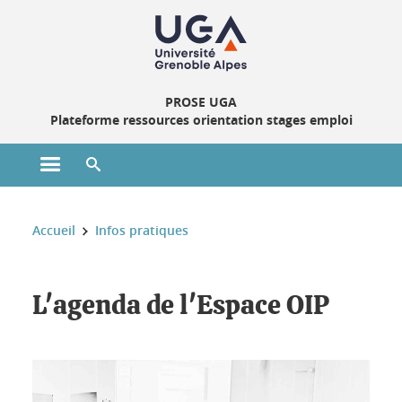
Gestion des cookies
PROSE UGA
Plateforme ressources orientation stages emploi
Ouvrir le menu principal
Ouvrir le moteur de recherche
Vous êtes ici :
Accueil
Infos pratiques
Ouvrez l'œil !
L'agenda de l'Espace OIP