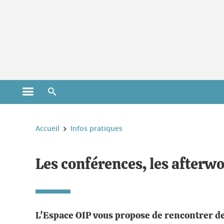
Gestion des cookies
Ouvrir le menu principal
Ouvrir le moteur de recherche
Vous êtes ici :
Accueil
Infos pratiques
Les conférences, les afterwo
L'Espace OIP vous propose de rencontrer des