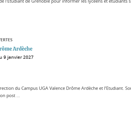
e l'Étudiant de Grenoble pour informer les lycéens et étudiants sur
VERTES
Drôme Ardèche
au
9 janvier 2027
irection du Campus UGA Valence Drôme Ardèche et l’Etudiant. Son 
n post ...