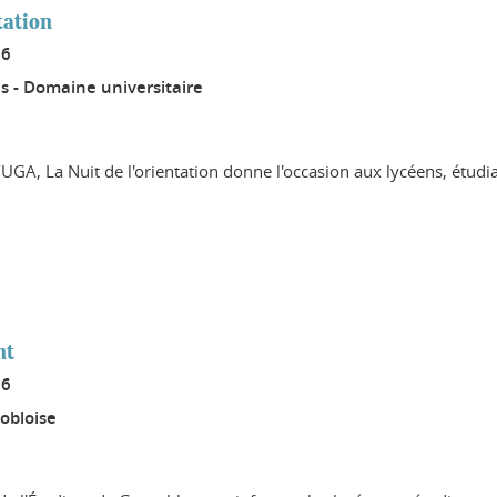
tation
26
s - Domaine universitaire
UGA, La Nuit de l'orientation donne l'occasion aux lycéens, étudi
nt
26
obloise