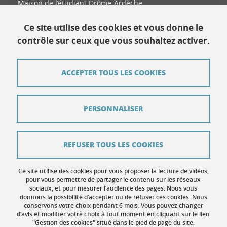
Maison de l’étudiant Drôme-Ardèche
11 place Latour-Maubourg
26000 Valence
Ce site utilise des cookies et vous donne le
contrôle sur ceux que vous souhaitez activer.
Contact
ACCEPTER TOUS LES COOKIES
Plan du site
Mentions légales
PERSONNALISER
Données personnelles
Crédits
REFUSER TOUS LES COOKIES
Contribuer
Ce site utilise des cookies pour vous proposer la lecture de vidéos,
Gestion des cookies
pour vous permettre de partager le contenu sur les réseaux
sociaux, et pour mesurer l’audience des pages. Nous vous
donnons la possibilité d’accepter ou de refuser ces cookies. Nous
Accessibilité : non conforme
conservons votre choix pendant 6 mois. Vous pouvez changer
d’avis et modifier votre choix à tout moment en cliquant sur le lien
"Gestion des cookies" situé dans le pied de page du site.