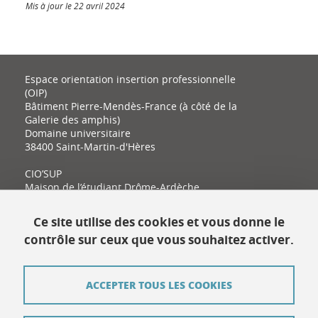
Mis à jour le 22 avril 2024
Espace orientation insertion professionnelle
(OIP)
Bâtiment Pierre-Mendès-France (à côté de la
Galerie des amphis)
Domaine universitaire
38400 Saint-Martin-d'Hères
CIO’SUP
Maison de l’étudiant Drôme-Ardèche
11 place Latour-Maubourg
26000 Valence
Ce site utilise des cookies et vous donne le
contrôle sur ceux que vous souhaitez activer.
Contact
ACCEPTER TOUS LES COOKIES
Plan du site