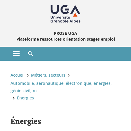
Gestion des cookies
PROSE UGA
Plateforme ressources orientation stages emploi
Ouvrir le menu principal
Ouvrir le moteur de recherche
Vous êtes ici :
Accueil
Métiers, secteurs
Automobile, aéronautique, électronique, énergies,
génie civil, m
Énergies
Énergies